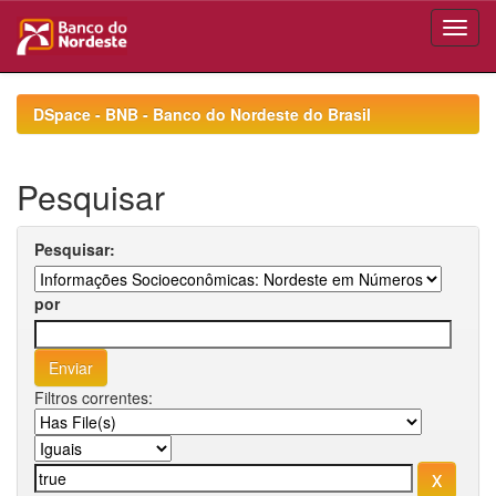
Skip
navigation
DSpace - BNB - Banco do Nordeste do Brasil
Pesquisar
Pesquisar:
por
Filtros correntes: