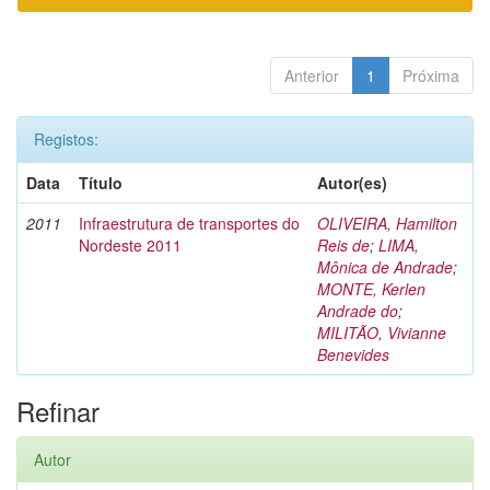
Anterior
1
Próxima
Registos:
Data
Título
Autor(es)
2011
Infraestrutura de transportes do
OLIVEIRA, Hamilton
Nordeste 2011
Reis de
;
LIMA,
Mônica de Andrade
;
MONTE, Kerlen
Andrade do
;
MILITÃO, Vivianne
Benevides
Refinar
Autor