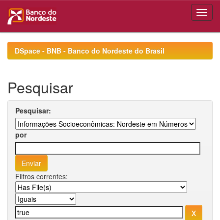
Skip
navigation
DSpace - BNB - Banco do Nordeste do Brasil
Pesquisar
Pesquisar:
por
Filtros correntes: