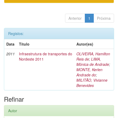
Anterior
1
Próxima
Registos:
Data
Título
Autor(es)
2011
Infraestrutura de transportes do
OLIVEIRA, Hamilton
Nordeste 2011
Reis de
;
LIMA,
Mônica de Andrade
;
MONTE, Kerlen
Andrade do
;
MILITÃO, Vivianne
Benevides
Refinar
Autor