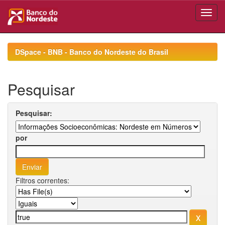
Skip
navigation
DSpace - BNB - Banco do Nordeste do Brasil
Pesquisar
Pesquisar:
por
Filtros correntes: