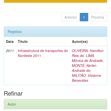
Anterior
1
Próxima
Registos:
Data
Título
Autor(es)
2011
Infraestrutura de transportes do
OLIVEIRA, Hamilton
Nordeste 2011
Reis de
;
LIMA,
Mônica de Andrade
;
MONTE, Kerlen
Andrade do
;
MILITÃO, Vivianne
Benevides
Refinar
Autor