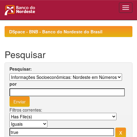
Skip
navigation
DSpace - BNB - Banco do Nordeste do Brasil
Pesquisar
Pesquisar:
por
Filtros correntes: