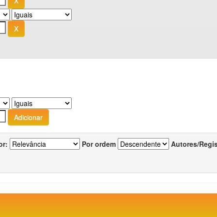
or:
Por ordem
Autores/Regi