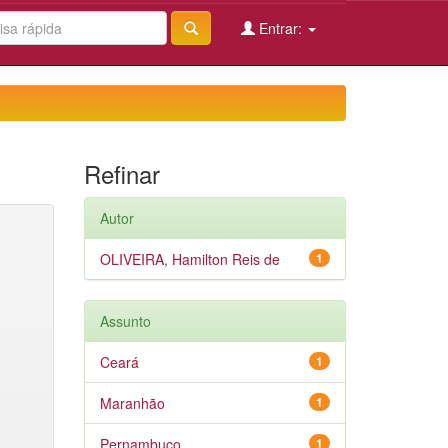
Entrar:
Refinar
Autor
OLIVEIRA, Hamilton Reis de
1
Assunto
Ceará
1
Maranhão
1
Pernambuco
1