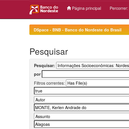
Página principal
Percorrer
Skip
navigation
DSpace - BNB - Banco do Nordeste do Brasil
Pesquisar
Pesquisar:
por
Filtros correntes: