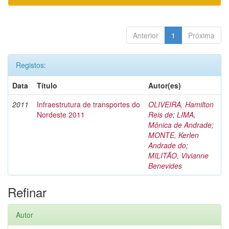
Anterior
1
Próxima
Registos:
Data
Título
Autor(es)
2011
Infraestrutura de transportes do
OLIVEIRA, Hamilton
Nordeste 2011
Reis de
;
LIMA,
Mônica de Andrade
;
MONTE, Kerlen
Andrade do
;
MILITÃO, Vivianne
Benevides
Refinar
Autor