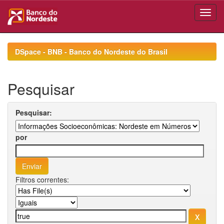
Skip
navigation
DSpace - BNB - Banco do Nordeste do Brasil
Pesquisar
Pesquisar:
por
Filtros correntes: