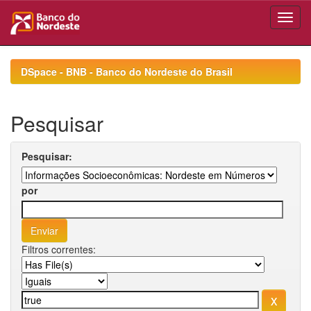
Skip
navigation
DSpace - BNB - Banco do Nordeste do Brasil
Pesquisar
Pesquisar:
por
Filtros correntes: