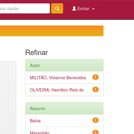
Entrar:
Refinar
Autor
MILITÃO, Vivianne Benevides
1
OLIVEIRA, Hamilton Reis de
1
Assunto
Bahia
1
Maranhão
1