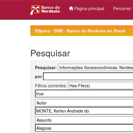
Página principal
Percorrer
Skip
navigation
DSpace - BNB - Banco do Nordeste do Brasil
Pesquisar
Pesquisar:
por
Filtros correntes: