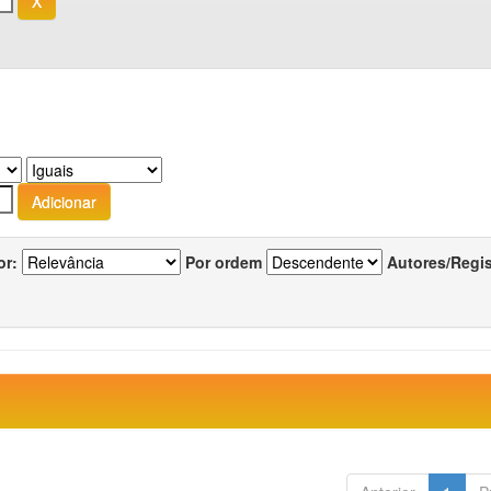
or:
Por ordem
Autores/Regi