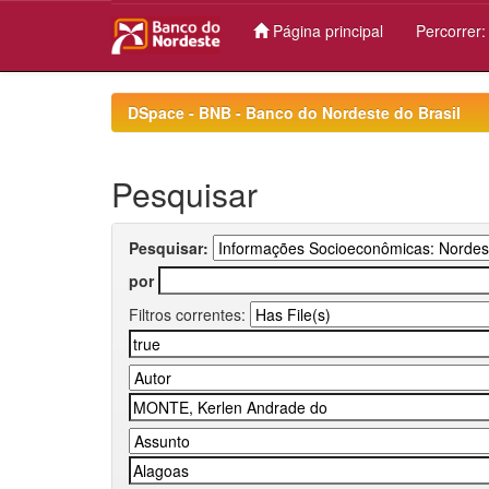
Página principal
Percorrer
Skip
navigation
DSpace - BNB - Banco do Nordeste do Brasil
Pesquisar
Pesquisar:
por
Filtros correntes: