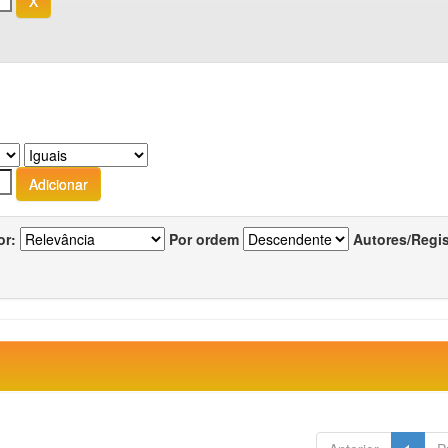
or:
Por ordem
Autores/Regi