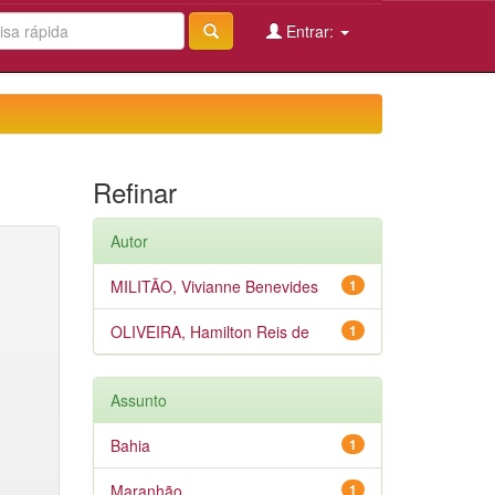
Entrar:
Refinar
Autor
MILITÃO, Vivianne Benevides
1
OLIVEIRA, Hamilton Reis de
1
Assunto
Bahia
1
Maranhão
1