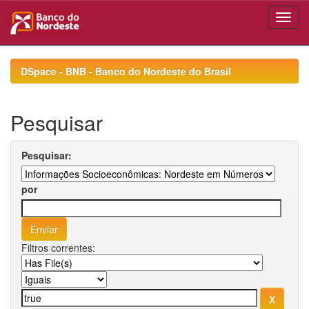
Skip
navigation
DSpace - BNB - Banco do Nordeste do Brasil
Pesquisar
Pesquisar:
por
Filtros correntes: