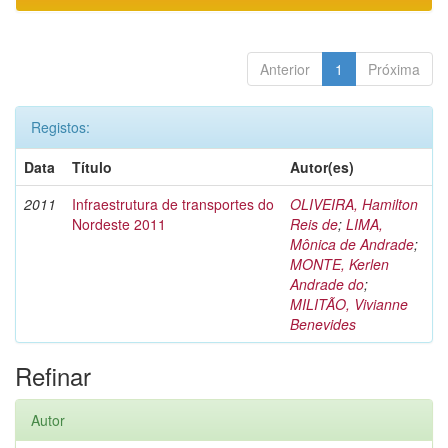
Anterior
1
Próxima
Registos:
Data
Título
Autor(es)
2011
Infraestrutura de transportes do
OLIVEIRA, Hamilton
Nordeste 2011
Reis de
;
LIMA,
Mônica de Andrade
;
MONTE, Kerlen
Andrade do
;
MILITÃO, Vivianne
Benevides
Refinar
Autor