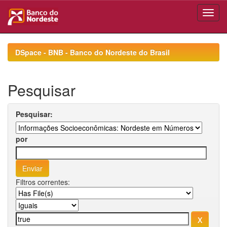
Skip
navigation
DSpace - BNB - Banco do Nordeste do Brasil
Pesquisar
Pesquisar:
por
Filtros correntes: