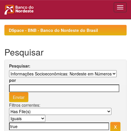
Skip
navigation
DSpace - BNB - Banco do Nordeste do Brasil
Pesquisar
Pesquisar:
por
Filtros correntes: