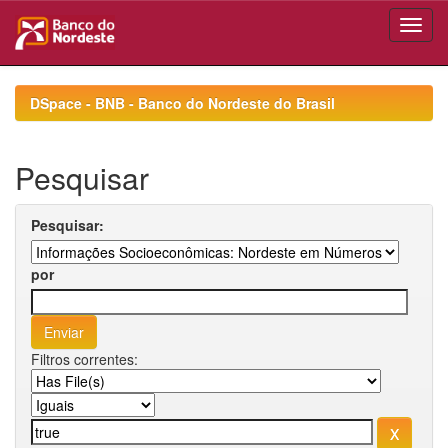
Skip
navigation
DSpace - BNB - Banco do Nordeste do Brasil
Pesquisar
Pesquisar:
por
Filtros correntes: