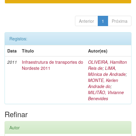
Anterior
1
Próxima
Registos:
Data
Título
Autor(es)
2011
Infraestrutura de transportes do
OLIVEIRA, Hamilton
Nordeste 2011
Reis de
;
LIMA,
Mônica de Andrade
;
MONTE, Kerlen
Andrade do
;
MILITÃO, Vivianne
Benevides
Refinar
Autor