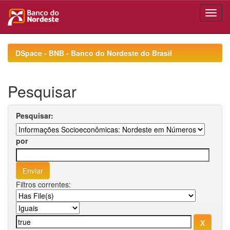
Skip
navigation
DSpace - BNB - Banco do Nordeste do Brasil
Pesquisar
Pesquisar:
por
Filtros correntes: