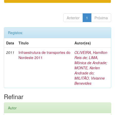
Anterior
1
Próxima
Registos:
Data
Título
Autor(es)
2011
Infraestrutura de transportes do
OLIVEIRA, Hamilton
Nordeste 2011
Reis de
;
LIMA,
Mônica de Andrade
;
MONTE, Kerlen
Andrade do
;
MILITÃO, Vivianne
Benevides
Refinar
Autor