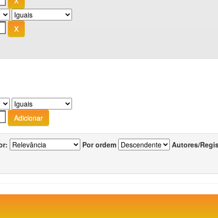
or:
Por ordem
Autores/Regi