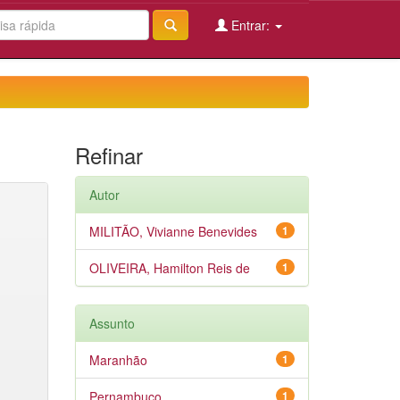
Entrar:
Refinar
Autor
MILITÃO, Vivianne Benevides
1
OLIVEIRA, Hamilton Reis de
1
Assunto
Maranhão
1
Pernambuco
1