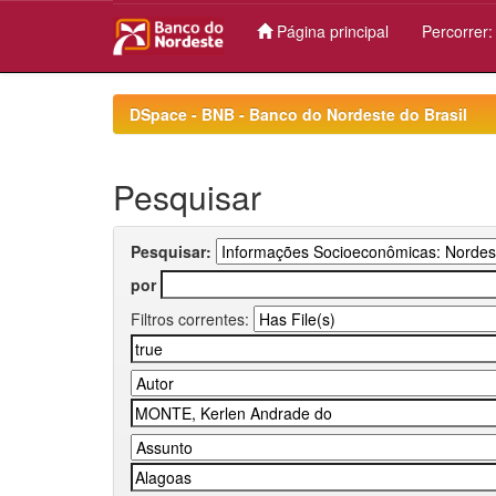
Página principal
Percorrer
Skip
navigation
DSpace - BNB - Banco do Nordeste do Brasil
Pesquisar
Pesquisar:
por
Filtros correntes: