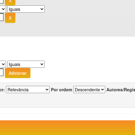
or:
Por ordem
Autores/Regi