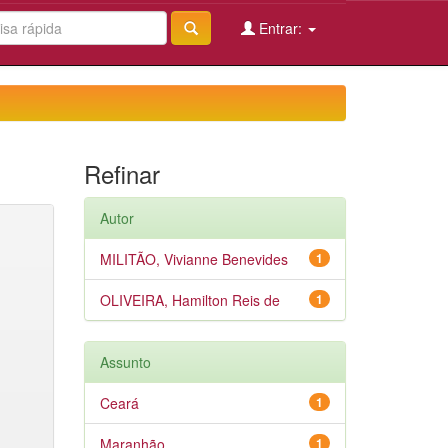
Entrar:
Refinar
Autor
MILITÃO, Vivianne Benevides
1
OLIVEIRA, Hamilton Reis de
1
Assunto
Ceará
1
Maranhão
1