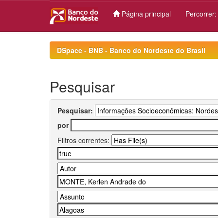
Página principal
Percorrer
Skip
navigation
DSpace - BNB - Banco do Nordeste do Brasil
Pesquisar
Pesquisar:
por
Filtros correntes: