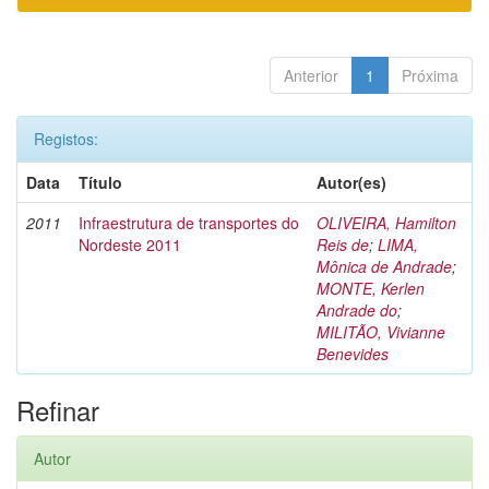
Anterior
1
Próxima
Registos:
Data
Título
Autor(es)
2011
Infraestrutura de transportes do
OLIVEIRA, Hamilton
Nordeste 2011
Reis de
;
LIMA,
Mônica de Andrade
;
MONTE, Kerlen
Andrade do
;
MILITÃO, Vivianne
Benevides
Refinar
Autor