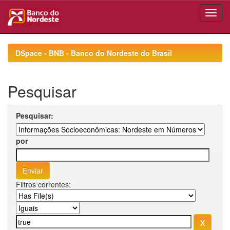
Skip
navigation
DSpace - BNB - Banco do Nordeste do Brasil
Pesquisar
Pesquisar:
por
Filtros correntes: