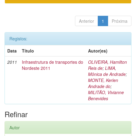
Anterior
1
Próxima
Registos:
Data
Título
Autor(es)
2011
Infraestrutura de transportes do
OLIVEIRA, Hamilton
Nordeste 2011
Reis de
;
LIMA,
Mônica de Andrade
;
MONTE, Kerlen
Andrade do
;
MILITÃO, Vivianne
Benevides
Refinar
Autor