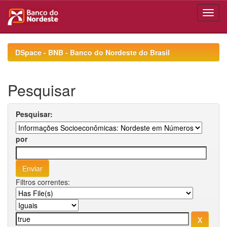
Skip
navigation
DSpace - BNB - Banco do Nordeste do Brasil
Pesquisar
Pesquisar:
por
Filtros correntes: