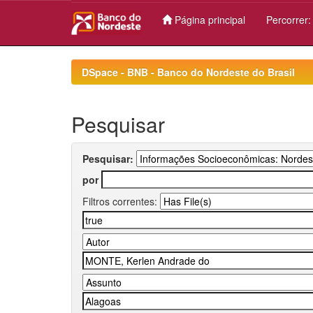
Página principal
Percorrer
Skip
navigation
DSpace - BNB - Banco do Nordeste do Brasil
Pesquisar
Pesquisar:
por
Filtros correntes: