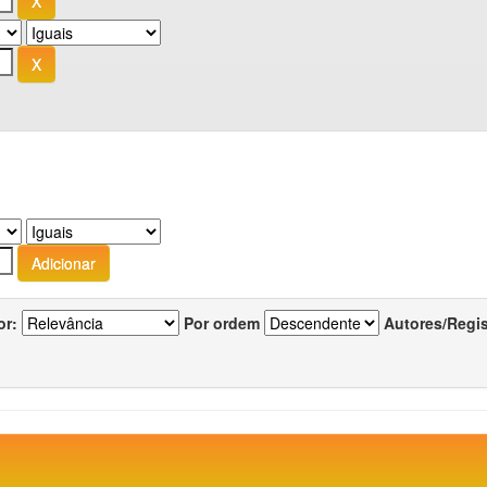
or:
Por ordem
Autores/Regi