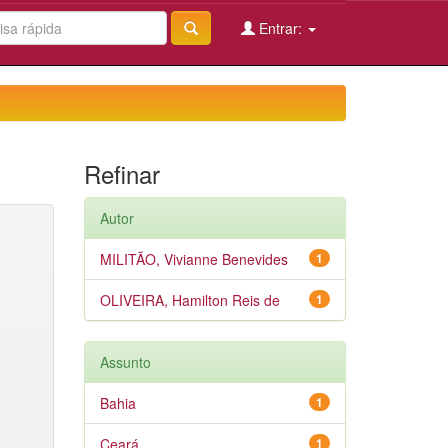
Entrar:
Refinar
Autor
MILITÃO, Vivianne Benevides
1
OLIVEIRA, Hamilton Reis de
1
Assunto
Bahia
1
Ceará
1