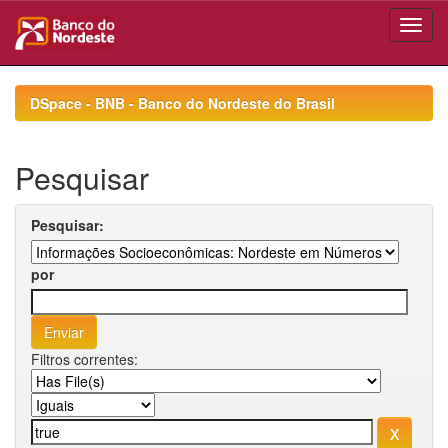
Skip
navigation
DSpace - BNB - Banco do Nordeste do Brasil
Pesquisar
Pesquisar:
por
Filtros correntes: