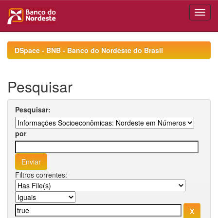
Skip
navigation
DSpace - BNB - Banco do Nordeste do Brasil
Pesquisar
Pesquisar:
por
Filtros correntes: