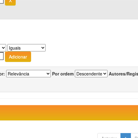
or:
Por ordem
Autores/Regi