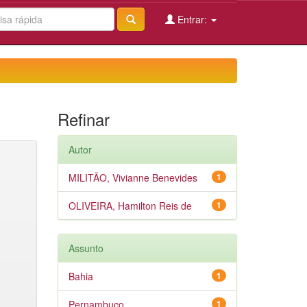
Entrar:
Refinar
Autor
MILITÃO, Vivianne Benevides
1
OLIVEIRA, Hamilton Reis de
1
Assunto
Bahia
1
Pernambuco
1