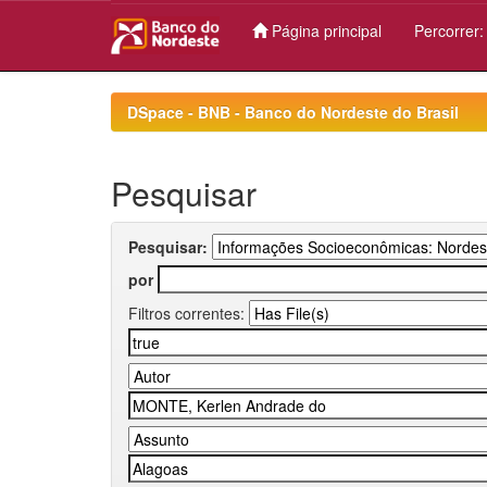
Página principal
Percorrer
Skip
navigation
DSpace - BNB - Banco do Nordeste do Brasil
Pesquisar
Pesquisar:
por
Filtros correntes: