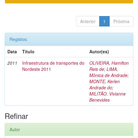
Anterior
1
Próxima
Registos:
Data
Título
Autor(es)
2011
Infraestrutura de transportes do
OLIVEIRA, Hamilton
Nordeste 2011
Reis de
;
LIMA,
Mônica de Andrade
;
MONTE, Kerlen
Andrade do
;
MILITÃO, Vivianne
Benevides
Refinar
Autor