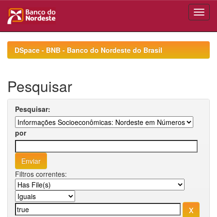
Skip
navigation
DSpace - BNB - Banco do Nordeste do Brasil
Pesquisar
Pesquisar:
por
Filtros correntes: