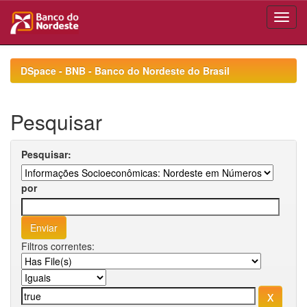
Skip
navigation
DSpace - BNB - Banco do Nordeste do Brasil
Pesquisar
Pesquisar:
por
Filtros correntes: