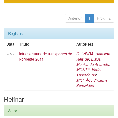
Anterior
1
Próxima
Registos:
Data
Título
Autor(es)
2011
Infraestrutura de transportes do
OLIVEIRA, Hamilton
Nordeste 2011
Reis de
;
LIMA,
Mônica de Andrade
;
MONTE, Kerlen
Andrade do
;
MILITÃO, Vivianne
Benevides
Refinar
Autor