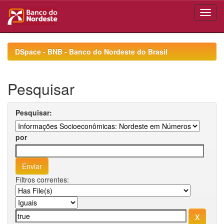
Skip
navigation
DSpace - BNB - Banco do Nordeste do Brasil
Pesquisar
Pesquisar:
por
Filtros correntes: