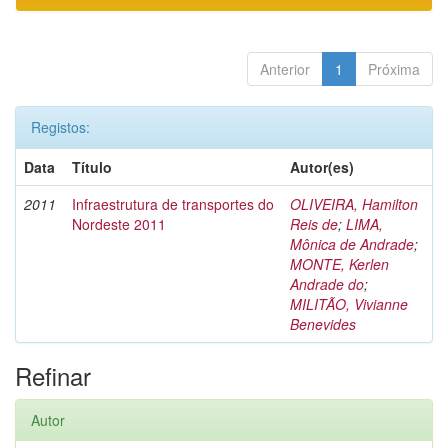
Anterior
1
Próxima
Registos:
Data
Título
Autor(es)
2011
Infraestrutura de transportes do
OLIVEIRA, Hamilton
Nordeste 2011
Reis de
;
LIMA,
Mônica de Andrade
;
MONTE, Kerlen
Andrade do
;
MILITÃO, Vivianne
Benevides
Refinar
Autor