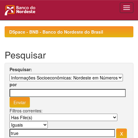
Skip
navigation
DSpace - BNB - Banco do Nordeste do Brasil
Pesquisar
Pesquisar:
por
Filtros correntes: