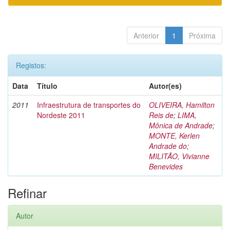
Anterior
1
Próxima
Registos:
Data
Título
Autor(es)
2011
Infraestrutura de transportes do
OLIVEIRA, Hamilton
Nordeste 2011
Reis de
;
LIMA,
Mônica de Andrade
;
MONTE, Kerlen
Andrade do
;
MILITÃO, Vivianne
Benevides
Refinar
Autor