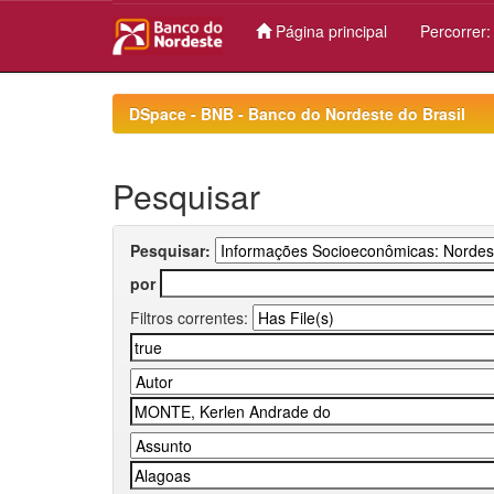
Página principal
Percorrer
Skip
navigation
DSpace - BNB - Banco do Nordeste do Brasil
Pesquisar
Pesquisar:
por
Filtros correntes: