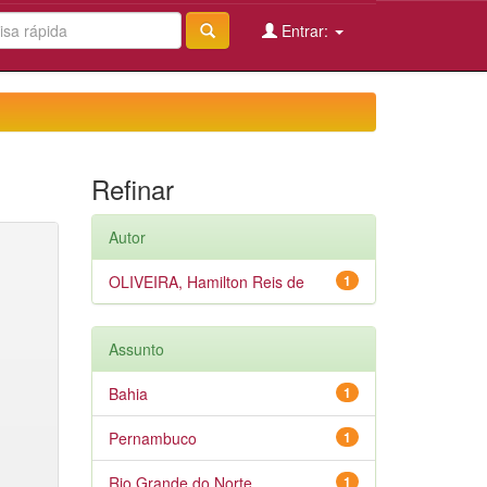
Entrar:
Refinar
Autor
OLIVEIRA, Hamilton Reis de
1
Assunto
Bahia
1
Pernambuco
1
Rio Grande do Norte
1