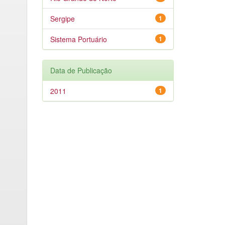
Sergipe
1
Sistema Portuário
1
Data de Publicação
2011
1