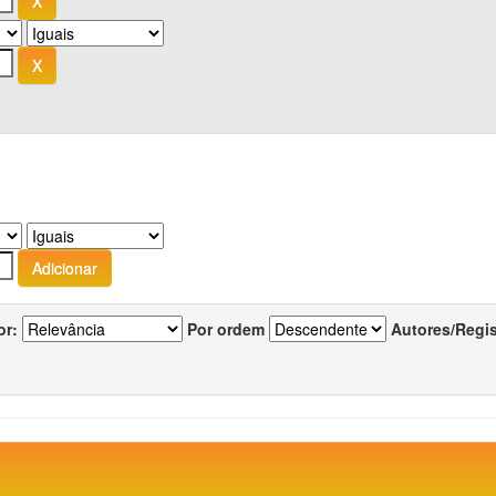
or:
Por ordem
Autores/Regi