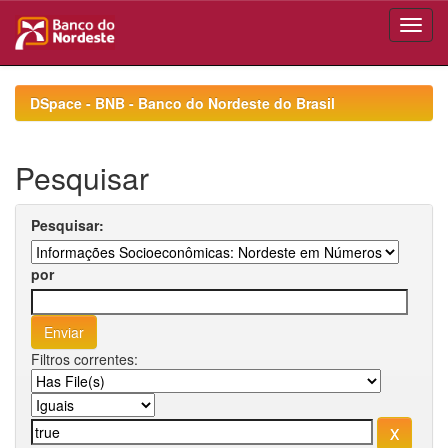
Skip
navigation
DSpace - BNB - Banco do Nordeste do Brasil
Pesquisar
Pesquisar:
por
Filtros correntes: