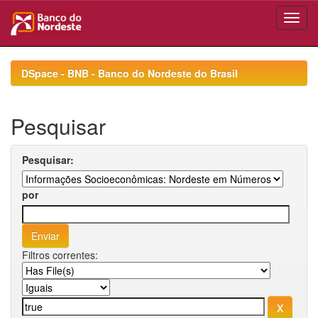
Skip
navigation
DSpace - BNB - Banco do Nordeste do Brasil
Pesquisar
Pesquisar:
por
Filtros correntes: