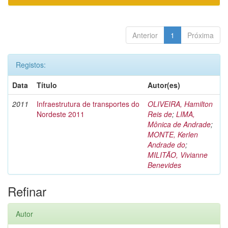
Anterior
1
Próxima
Registos:
Data
Título
Autor(es)
2011
Infraestrutura de transportes do
OLIVEIRA, Hamilton
Nordeste 2011
Reis de
;
LIMA,
Mônica de Andrade
;
MONTE, Kerlen
Andrade do
;
MILITÃO, Vivianne
Benevides
Refinar
Autor