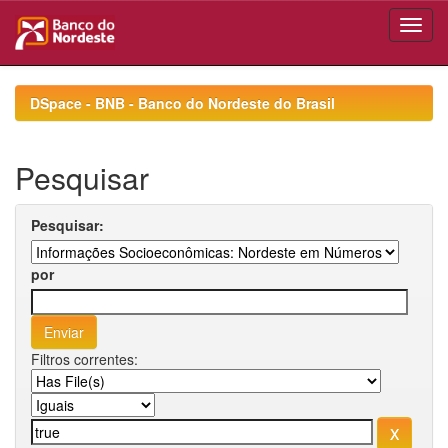
Skip
navigation
DSpace - BNB - Banco do Nordeste do Brasil
Pesquisar
Pesquisar:
por
Filtros correntes: