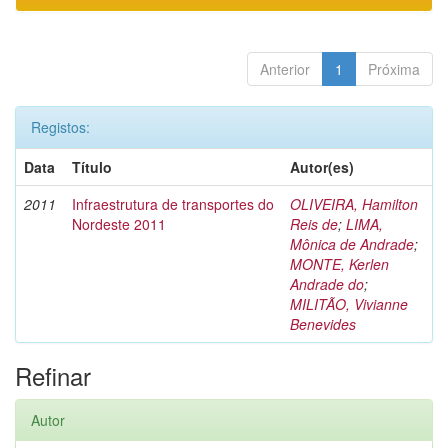
Anterior
1
Próxima
Registos:
Data
Título
Autor(es)
2011
Infraestrutura de transportes do
OLIVEIRA, Hamilton
Nordeste 2011
Reis de
;
LIMA,
Mônica de Andrade
;
MONTE, Kerlen
Andrade do
;
MILITÃO, Vivianne
Benevides
Refinar
Autor