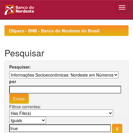
Skip
navigation
DSpace - BNB - Banco do Nordeste do Brasil
Pesquisar
Pesquisar:
por
Filtros correntes: