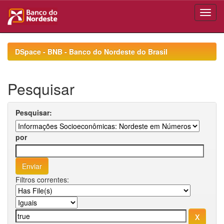
Skip
navigation
DSpace - BNB - Banco do Nordeste do Brasil
Pesquisar
Pesquisar:
por
Filtros correntes: