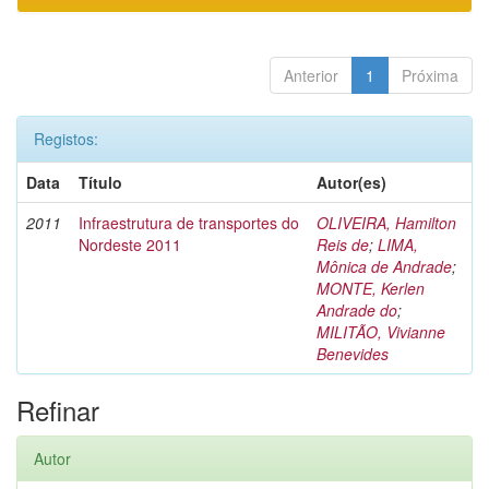
Anterior
1
Próxima
Registos:
Data
Título
Autor(es)
2011
Infraestrutura de transportes do
OLIVEIRA, Hamilton
Nordeste 2011
Reis de
;
LIMA,
Mônica de Andrade
;
MONTE, Kerlen
Andrade do
;
MILITÃO, Vivianne
Benevides
Refinar
Autor