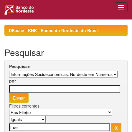
Skip
navigation
DSpace - BNB - Banco do Nordeste do Brasil
Pesquisar
Pesquisar:
por
Filtros correntes: