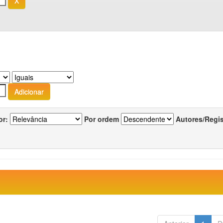
or:
Por ordem
Autores/Regi