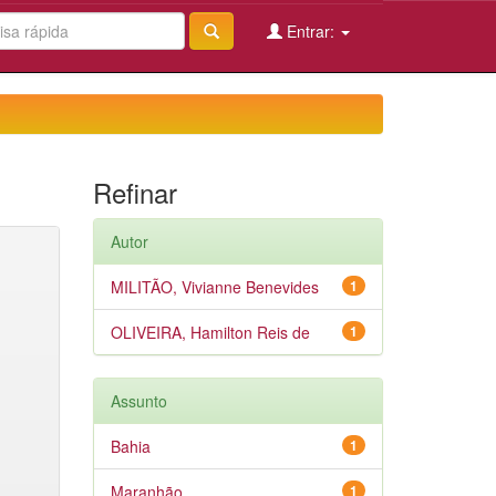
Entrar:
Refinar
Autor
MILITÃO, Vivianne Benevides
1
OLIVEIRA, Hamilton Reis de
1
Assunto
Bahia
1
Maranhão
1