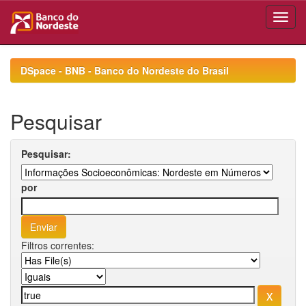
Skip
navigation
DSpace - BNB - Banco do Nordeste do Brasil
Pesquisar
Pesquisar:
por
Filtros correntes: