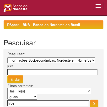
Skip
navigation
DSpace - BNB - Banco do Nordeste do Brasil
Pesquisar
Pesquisar:
por
Filtros correntes: