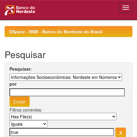
Skip
navigation
DSpace - BNB - Banco do Nordeste do Brasil
Pesquisar
Pesquisar:
por
Filtros correntes: