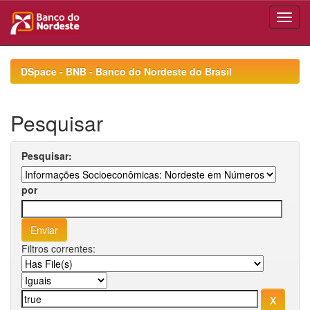
Skip
navigation
DSpace - BNB - Banco do Nordeste do Brasil
Pesquisar
Pesquisar:
por
Filtros correntes: