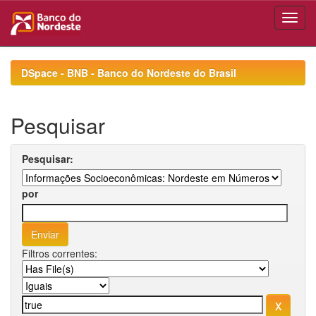
Skip
navigation
DSpace - BNB - Banco do Nordeste do Brasil
Pesquisar
Pesquisar:
por
Filtros correntes: