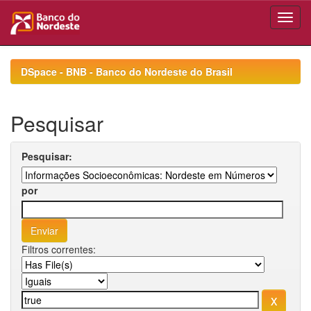
Skip
navigation
DSpace - BNB - Banco do Nordeste do Brasil
Pesquisar
Pesquisar:
por
Filtros correntes: