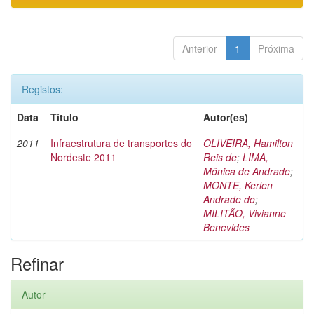
Anterior
1
Próxima
Registos:
Data
Título
Autor(es)
2011
Infraestrutura de transportes do
OLIVEIRA, Hamilton
Nordeste 2011
Reis de
;
LIMA,
Mônica de Andrade
;
MONTE, Kerlen
Andrade do
;
MILITÃO, Vivianne
Benevides
Refinar
Autor