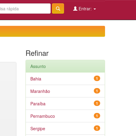
Entrar:
Refinar
Assunto
Bahia
1
Maranhão
1
Paraíba
1
Pernambuco
1
Sergipe
1