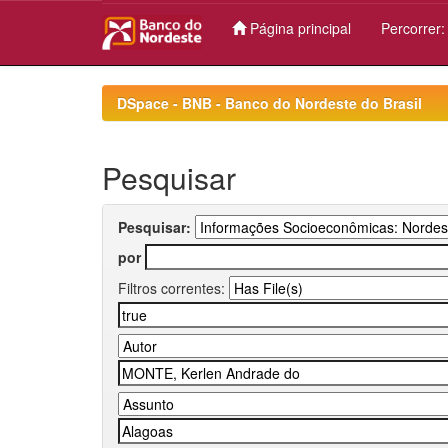
Página principal
Percorrer
Skip
navigation
DSpace - BNB - Banco do Nordeste do Brasil
Pesquisar
Pesquisar:
por
Filtros correntes: