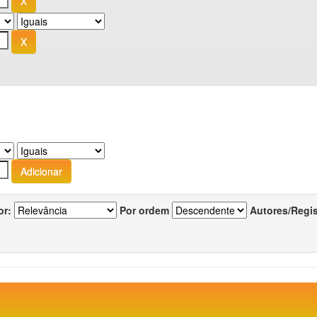
or:
Por ordem
Autores/Regi