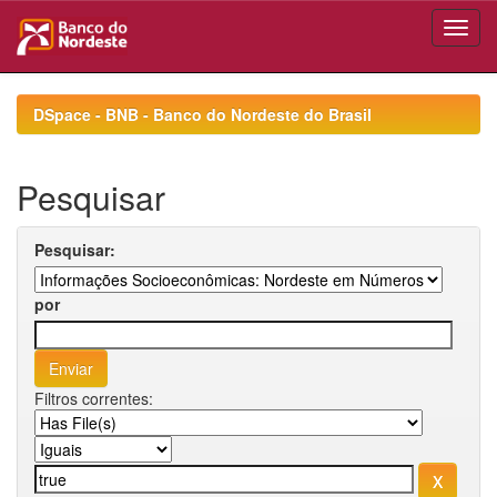
Skip
navigation
DSpace - BNB - Banco do Nordeste do Brasil
Pesquisar
Pesquisar:
por
Filtros correntes: