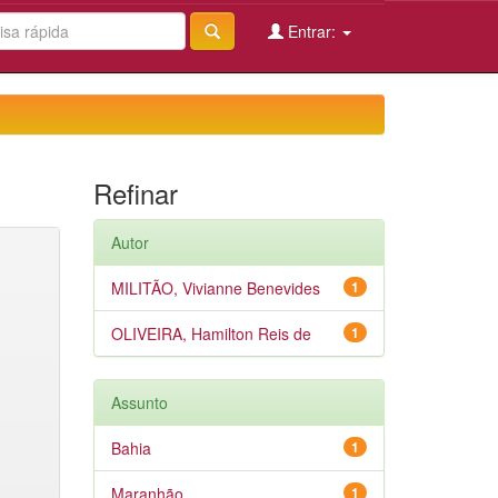
Entrar:
Refinar
Autor
MILITÃO, Vivianne Benevides
1
OLIVEIRA, Hamilton Reis de
1
Assunto
Bahia
1
Maranhão
1