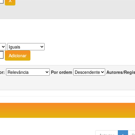
or:
Por ordem
Autores/Regi