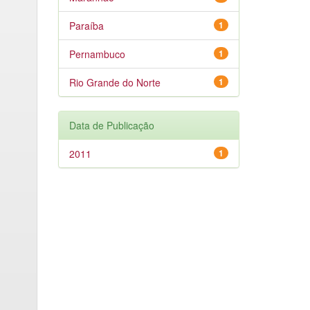
Paraíba
1
Pernambuco
1
Rio Grande do Norte
1
Data de Publicação
2011
1