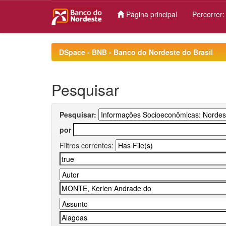
Página principal
Percorrer
Skip
navigation
DSpace - BNB - Banco do Nordeste do Brasil
Pesquisar
Pesquisar:
por
Filtros correntes: