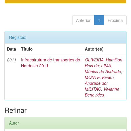
Anterior
1
Próxima
Registos:
Data
Título
Autor(es)
2011
Infraestrutura de transportes do
OLIVEIRA, Hamilton
Nordeste 2011
Reis de
;
LIMA,
Mônica de Andrade
;
MONTE, Kerlen
Andrade do
;
MILITÃO, Vivianne
Benevides
Refinar
Autor