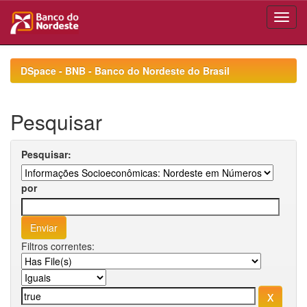
Skip
navigation
DSpace - BNB - Banco do Nordeste do Brasil
Pesquisar
Pesquisar:
por
Filtros correntes: