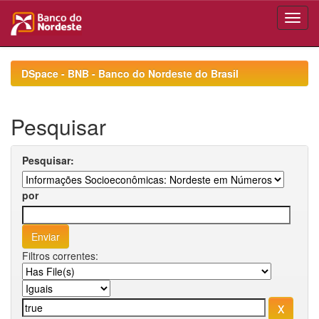
Skip
navigation
DSpace - BNB - Banco do Nordeste do Brasil
Pesquisar
Pesquisar:
por
Filtros correntes: