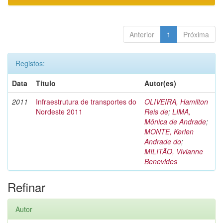
Anterior
1
Próxima
Registos:
Data
Título
Autor(es)
2011
Infraestrutura de transportes do
OLIVEIRA, Hamilton
Nordeste 2011
Reis de
;
LIMA,
Mônica de Andrade
;
MONTE, Kerlen
Andrade do
;
MILITÃO, Vivianne
Benevides
Refinar
Autor