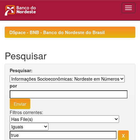
Skip
navigation
DSpace - BNB - Banco do Nordeste do Brasil
Pesquisar
Pesquisar:
por
Filtros correntes: