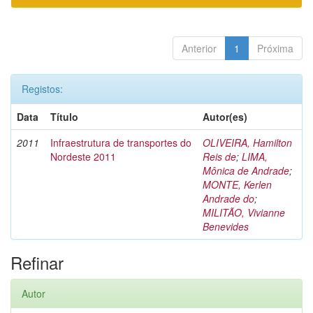
Anterior
1
Próxima
Registos:
Data
Título
Autor(es)
2011
Infraestrutura de transportes do
OLIVEIRA, Hamilton
Nordeste 2011
Reis de
;
LIMA,
Mônica de Andrade
;
MONTE, Kerlen
Andrade do
;
MILITÃO, Vivianne
Benevides
Refinar
Autor