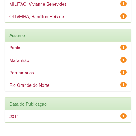
MILITÃO, Vivianne Benevides
1
OLIVEIRA, Hamilton Reis de
1
Assunto
Bahia
1
Maranhão
1
Pernambuco
1
Rio Grande do Norte
1
Data de Publicação
2011
1