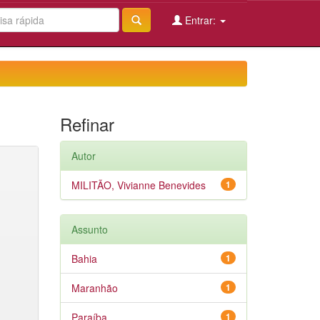
Entrar:
Refinar
Autor
MILITÃO, Vivianne Benevides
1
Assunto
Bahia
1
Maranhão
1
Paraíba
1