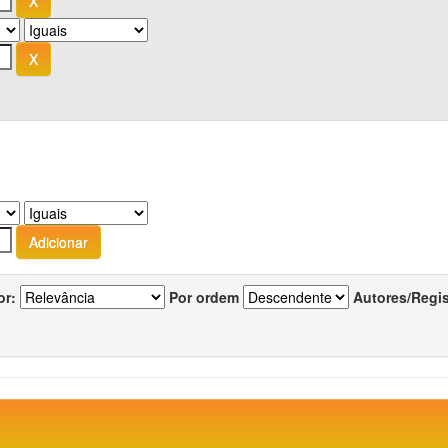
or:
Por ordem
Autores/Regi