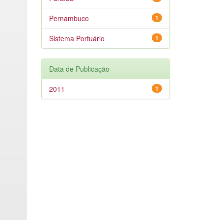
Pernambuco
1
Sistema Portuário
1
Data de Publicação
2011
1