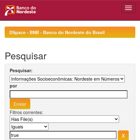
Skip
navigation
DSpace - BNB - Banco do Nordeste do Brasil
Pesquisar
Pesquisar:
por
Filtros correntes: