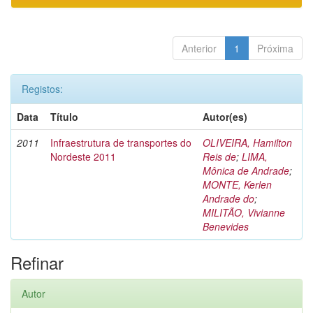
Anterior
1
Próxima
Registos:
Data
Título
Autor(es)
2011
Infraestrutura de transportes do
OLIVEIRA, Hamilton
Nordeste 2011
Reis de
;
LIMA,
Mônica de Andrade
;
MONTE, Kerlen
Andrade do
;
MILITÃO, Vivianne
Benevides
Refinar
Autor