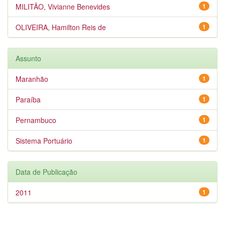
MILITÃO, Vivianne Benevides
1
OLIVEIRA, Hamilton Reis de
1
Assunto
Maranhão
1
Paraíba
1
Pernambuco
1
Sistema Portuário
1
Data de Publicação
2011
1