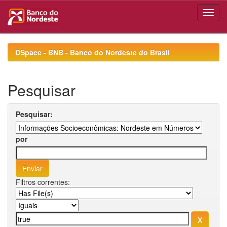
Skip
navigation
DSpace - BNB - Banco do Nordeste do Brasil
Pesquisar
Pesquisar:
por
Filtros correntes: