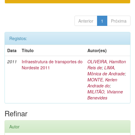
Anterior
1
Próxima
Registos:
Data
Título
Autor(es)
2011
Infraestrutura de transportes do
OLIVEIRA, Hamilton
Nordeste 2011
Reis de
;
LIMA,
Mônica de Andrade
;
MONTE, Kerlen
Andrade do
;
MILITÃO, Vivianne
Benevides
Refinar
Autor