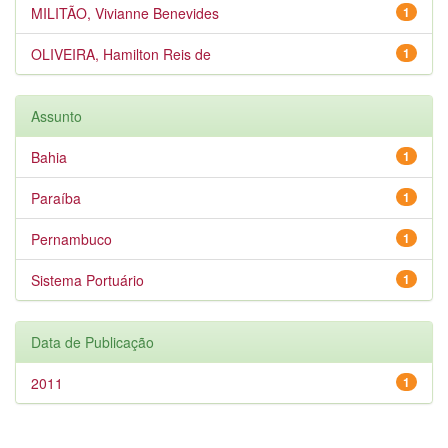
MILITÃO, Vivianne Benevides
1
OLIVEIRA, Hamilton Reis de
1
Assunto
Bahia
1
Paraíba
1
Pernambuco
1
Sistema Portuário
1
Data de Publicação
2011
1