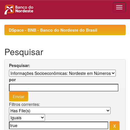
Skip
navigation
DSpace - BNB - Banco do Nordeste do Brasil
Pesquisar
Pesquisar:
por
Filtros correntes: