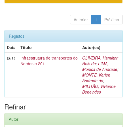
Anterior
1
Próxima
Registos:
Data
Título
Autor(es)
2011
Infraestrutura de transportes do
OLIVEIRA, Hamilton
Nordeste 2011
Reis de
;
LIMA,
Mônica de Andrade
;
MONTE, Kerlen
Andrade do
;
MILITÃO, Vivianne
Benevides
Refinar
Autor